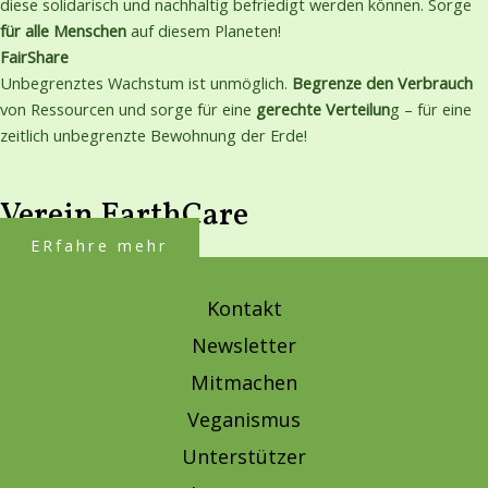
diese solidarisch und nachhaltig befriedigt werden können. Sorge
für alle
Menschen
auf diesem Planeten!
FairShare
Unbegrenztes Wachstum ist unmöglich.
Begrenze den
Verbrauch
von Ressourcen und sorge für eine
gerechte
Verteilun
g – für eine
zeitlich unbegrenzte Bewohnung der Erde!
Verein EarthCare
ERfahre mehr
Kontakt
Newsletter
Mitmachen
Veganismus
Unterstützer