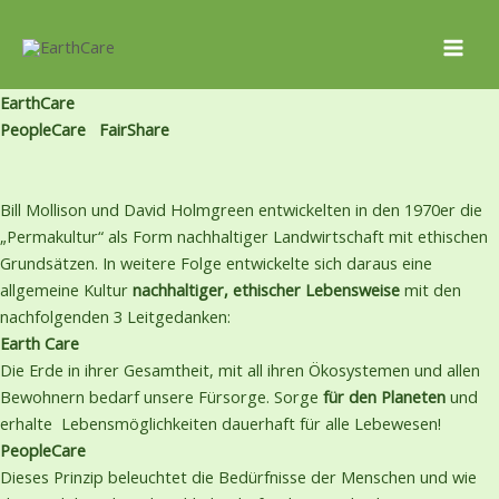
Zum
Inhalt
Mai
springen
EarthCare
Me
PeopleCare
FairShare
Bill Mollison und David Holmgreen entwickelten in den 1970er die
„Permakultur“ als Form nachhaltiger Landwirtschaft mit ethischen
Grundsätzen. In weitere Folge entwickelte sich daraus eine
allgemeine Kultur
nachhaltiger, ethischer Lebensweise
mit den
nachfolgenden 3 Leitgedanken:
Earth Care
Die Erde in ihrer Gesamtheit, mit all ihren Ökosystemen und allen
Bewohnern bedarf unsere Fürsorge. Sorge
für den
Planeten
und
erhalte Lebensmöglichkeiten dauerhaft für alle Lebewesen!
PeopleCare
Dieses Prinzip beleuchtet die Bedürfnisse der Menschen und wie